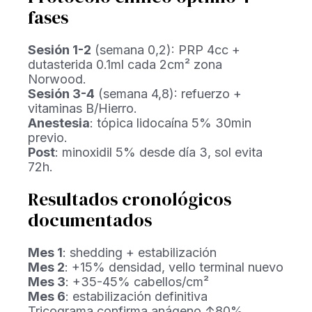
fases
Sesión 1-2
(semana 0,2): PRP 4cc +
dutasterida 0.1ml cada 2cm² zona
Norwood.
Sesión 3-4
(semana 4,8): refuerzo +
vitaminas B/Hierro.
Anestesia
: tópica lidocaína 5% 30min
previo.
Post
: minoxidil 5% desde día 3, sol evita
72h.
Resultados cronológicos
documentados
Mes 1
: shedding + estabilización
Mes 2
: +15% densidad, vello terminal nuevo
Mes 3
: +35-45% cabellos/cm²
Mes 6
: estabilización definitiva
Tricograma confirma anágeno ↑80%.