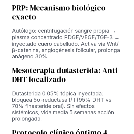
PRP: Mecanismo biológico
exacto
Autólogo: centrifugación sangre propia →
plasma concentrado PDGF/VEGF/TGF-β →
inyectado cuero cabelludo. Activa vía Wnt/
β-catenina, angiogénesis folicular, prolonga
anágeno 30%.
Mesoterapia dutasterida: Anti-
DHT localizado
Dutasterida 0.05% tópica inyectada:
bloquea 5α-reductasa I/II (95% DHT vs
70% finasteride oral). Sin efectos
sistémicos, vida media 5 semanas acción
prolongada.
Protocolo clínico óptimo 4