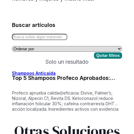
Buscar artículos
Quitar filtros
Solo un resultado
Shampoos Anticaída
Top 5 Shampoos Profeco Aprobados:
Cafeína + Ketoconazol vs Minoxidil
(México 2026) (Copy)
Profeco aprueba calidad/eficacia: Elvive, Palmer’s,
Nizoral, Alpecin C1, Revita DS. Ketoconazol reduce
inflamación folicular 30%; cafeína contrarresta DHT
acción localizada. Ingredientes activos con evidencia
Ketoconazol 2% (Nizoral): antifúngico + anti-DHT,
reduce sebo/inflamación 25%, 2-3x/semana.Cafeína
Otras Soluciones
0.2% (Alpecin): penetra folículo, prolonga anágeno
(+10% crecimiento 6 meses).Saw Palmetto (Choiz):