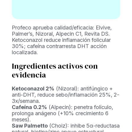
Profeco aprueba calidad/eficacia: Elvive,
Palmer’s, Nizoral, Alpecin C1, Revita DS.
Ketoconazol reduce inflamación folicular
30%; cafeína contrarresta DHT acción
localizada.
Ingredientes activos con
evidencia
Ketoconazol 2%
(Nizoral): antifúngico +
anti-DHT, reduce sebo/inflamación 25%, 2-
3x/semana.
Cafeína 0.2%
(Alpecin): penetra folículo,
prolonga anágeno (+10% crecimiento 6
meses).
Saw Palmetto
(Choiz): inhibe 5α-reductasa
natural, biotina/zinc apoyo estructural.