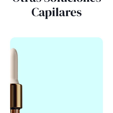
inhibe 5α-reductasa natural, biotina/zinc apoyo
Capilares
estructural. Ranking México 2026 (Profeco aprobado)
1.…